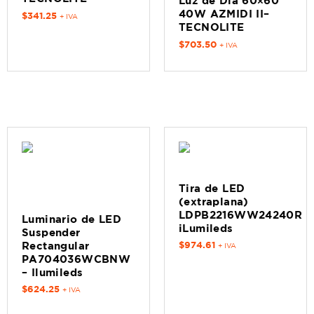
Luz de Día 60×60
40W AZMIDI II–
$
341.25
+ IVA
TECNOLITE
$
703.50
+ IVA
Tira de LED
(extraplana)
LDPB2216WW24240R
Luminario de LED
iLumileds
Suspender
$
974.61
Rectangular
+ IVA
PA704036WCBNW
– Ilumileds
$
624.25
+ IVA