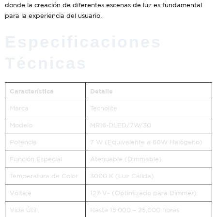
donde la creación de diferentes escenas de luz es fundamental
para la experiencia del usuario.
Especificaciones
Técnicas
Característica
Detalle
Marca
Tecnolite
Modelo
MR16-DLED/7W/30
Potencia
7 W (Equivalente a 60W Halógeno)
Función Especial
Atenuable (Dimmable)
Temperatura de Color
3000 K (Luz Cálida)
Voltaje
127 V~ (Optimizado para Dimmer)
Vida Útil
Hasta 15,000 – 25,000 horas