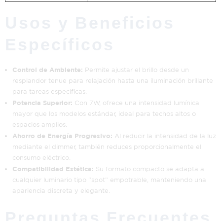
Usos y Beneficios
Específicos
Control de Ambiente:
Permite ajustar el brillo desde un
resplandor tenue para relajación hasta una iluminación brillante
para tareas específicas.
Potencia Superior:
Con 7W, ofrece una intensidad lumínica
mayor que los modelos estándar, ideal para techos altos o
espacios amplios.
Ahorro de Energía Progresivo:
Al reducir la intensidad de la luz
mediante el dimmer, también reduces proporcionalmente el
consumo eléctrico.
Compatibilidad Estética:
Su formato compacto se adapta a
cualquier luminario tipo “spot” empotrable, manteniendo una
apariencia discreta y elegante.
Preguntas Frecuentes