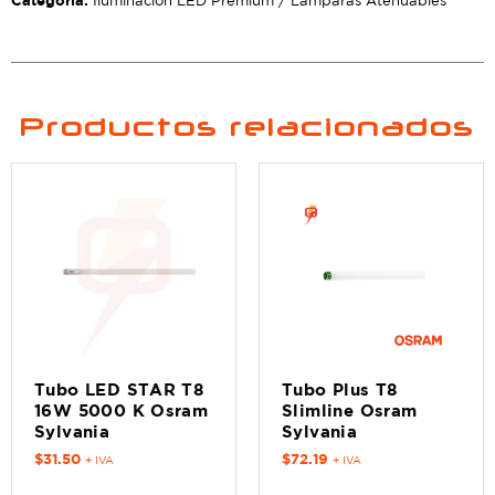
Iluminación LED Premium / Lámparas Atenuables
Productos relacionados
Tubo LED STAR T8
Tubo Plus T8
16W 5000 K Osram
Slimline Osram
Sylvania
Sylvania
$
31.50
$
72.19
+ IVA
+ IVA