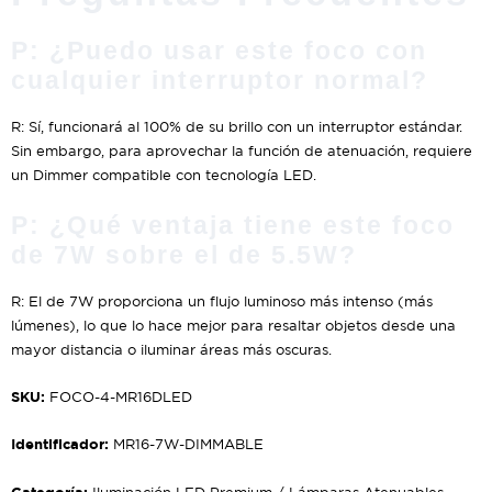
P: ¿Puedo usar este foco con
cualquier interruptor normal?
R: Sí, funcionará al 100% de su brillo con un interruptor estándar.
Sin embargo, para aprovechar la función de atenuación, requiere
un Dimmer compatible con tecnología LED.
P: ¿Qué ventaja tiene este foco
de 7W sobre el de 5.5W?
R: El de 7W proporciona un flujo luminoso más intenso (más
lúmenes), lo que lo hace mejor para resaltar objetos desde una
mayor distancia o iluminar áreas más oscuras.
SKU:
FOCO-4-MR16DLED
Identificador:
MR16-7W-DIMMABLE
Categoría: