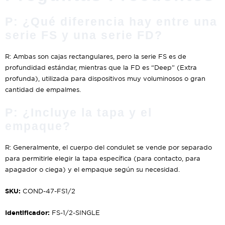
P: ¿Qué diferencia hay entre una
serie FS y una serie FD?
R: Ambas son cajas rectangulares, pero la serie FS es de
profundidad estándar, mientras que la FD es “Deep” (Extra
profunda), utilizada para dispositivos muy voluminosos o gran
cantidad de empalmes.
P: ¿Incluye la tapa y el
empaque?
R: Generalmente, el cuerpo del condulet se vende por separado
para permitirle elegir la tapa específica (para contacto, para
apagador o ciega) y el empaque según su necesidad.
SKU:
COND-47-FS1/2
Identificador:
FS-1/2-SINGLE