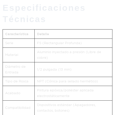
Especificaciones
Técnicas
Característica
Detalle
Serie
FS (Rectangular Profunda)
Aluminio inyectado a presión (Libre de
Material
cobre)
Diámetro de
1/2 pulgada (13 mm)
Entrada
Tipo de Rosca
NPT (Cónica para sellado hermético)
Pintura epóxica/poliéster aplicada
Acabado
electrostáticamente
Dispositivos estándar (Apagadores,
Compatibilidad
contactos, botones)