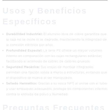
Usos y Beneficios
Específicos
Durabilidad Industrial:
El aluminio libre de cobre garantiza que
la caja no se oxide ni se degrade, manteniendo la integridad de
la conexión eléctrica por años.
Profundidad Especial:
La serie FS ofrece un mayor volumen
interno en comparación con las cajas rectangulares estándar,
facilitando el acomodo de cables de calibres gruesos.
Seguridad Mecánica:
Sus orejas de montaje integradas
permiten una fijación sólida a muros o estructuras, evitando que
el dispositivo se mueva al ser manipulado.
Sellado Hermético:
Gracias a su rosca NPT, al unirse con el tubo
y usar empaques adecuados, protege los componentes internos
contra la entrada de polvo y humedad.
Preguntas Frecuentes