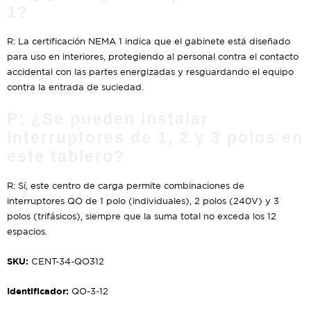
1?
R: La certificación NEMA 1 indica que el gabinete está diseñado
para uso en interiores, protegiendo al personal contra el contacto
accidental con las partes energizadas y resguardando el equipo
contra la entrada de suciedad.
P: ¿Se pueden instalar
interruptores de 1, 2 y 3 polos en
este tablero?
R: Sí, este centro de carga permite combinaciones de
interruptores QO de 1 polo (individuales), 2 polos (240V) y 3
polos (trifásicos), siempre que la suma total no exceda los 12
espacios.
SKU:
CENT-34-QO312
Identificador:
QO-3-12