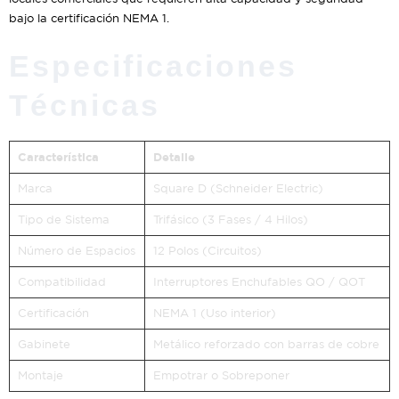
bajo la certificación NEMA 1.
Especificaciones
Técnicas
Característica
Detalle
Marca
Square D (Schneider Electric)
Tipo de Sistema
Trifásico (3 Fases / 4 Hilos)
Número de Espacios
12 Polos (Circuitos)
Compatibilidad
Interruptores Enchufables QO / QOT
Certificación
NEMA 1 (Uso interior)
Gabinete
Metálico reforzado con barras de cobre
Montaje
Empotrar o Sobreponer