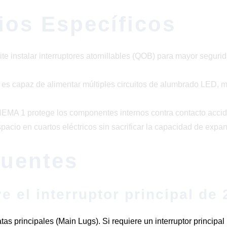
ios Específicos
te instalar interruptores atornillables (QOB) para mayor segur
s capaz de alimentar múltiples circuitos de alumbrado LED, mo
NEMA 1 protege los componentes internos contra contacto accid
pacio en cuartos eléctricos sin sacrificar la capacidad de expan
cuentes
ye el interruptor principal de
s principales (Main Lugs). Si requiere un interruptor principal 