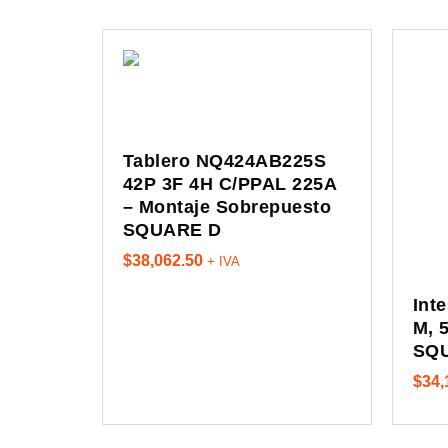
Tablero NQ424AB225S
42P 3F 4H C/PPAL 225A
– Montaje Sobrepuesto
SQUARE D
$
38,062.50
+ IVA
Int
M, 
SQ
$
34,