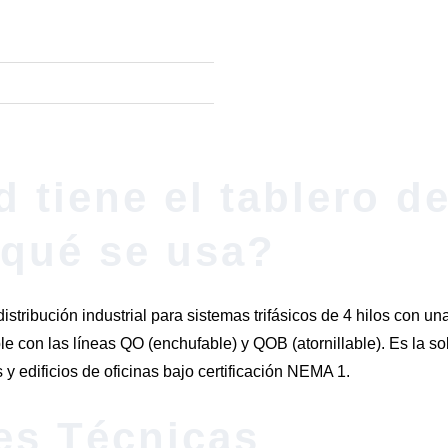
 tiene el tablero d
 qué se usa?
istribución industrial para sistemas trifásicos de 4 hilos con
e con las líneas QO (enchufable) y QOB (atornillable). Es la so
 y edificios de oficinas bajo certificación NEMA 1.
es Técnicas