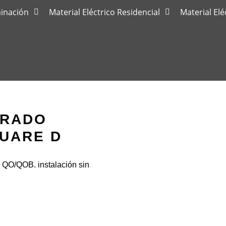
minación
Material Eléctrico Residencial
Material Elé
BRADO
QUARE D
 QO/QOB. instalación sin