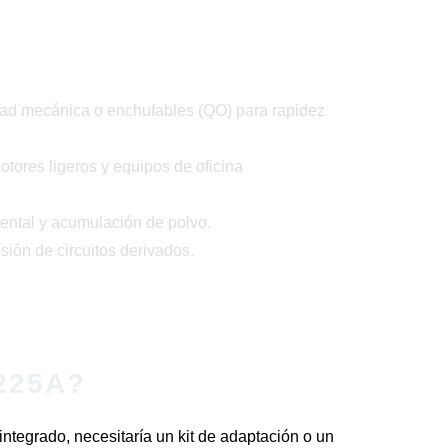
idad mecánica o enchufables (QO) para rapidez
tores ligeros y equipos de oficina
ental y acumulación de polvo.
sión de circuitos derivados.
 225A?
integrado, necesitaría un kit de adaptación o un