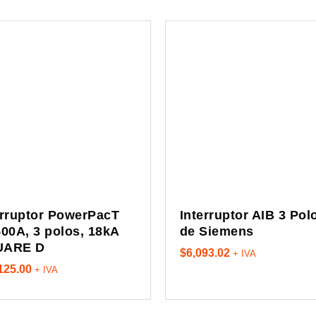
erruptor PowerPacT
Interruptor AIB 3 Pol
500A, 3 polos, 18kA
de Siemens
UARE D
$
6,093.02
+ IVA
125.00
+ IVA