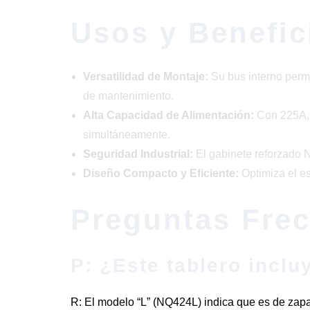
Usos y Benefic
Versatilidad de Montaje:
Su bus interno permi
de mantenimiento.
Alta Capacidad de Alimentación:
Con 225A, e
simultáneamente.
Seguridad Industrial:
El gabinete reforzado 
Diseño Compacto y Eficiente:
Optimiza el es
Preguntas Fre
P: ¿Este tablero inclu
R: El modelo “L” (NQ424L) indica que es de zapata