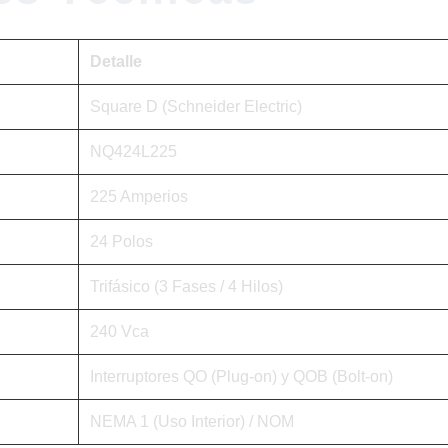
Detalle
Square D (Schneider Electric)
NQ424L225
225 Amperios
24 Polos
Trifásico (3 Fases / 4 Hilos)
240 Vca
Interruptores QO (Plug-on) y QOB (Bolt-on)
NEMA 1 (Uso Interior) / NOM