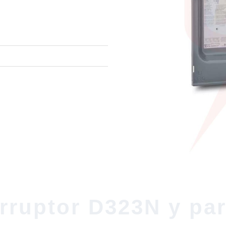
erruptor D323N y pa