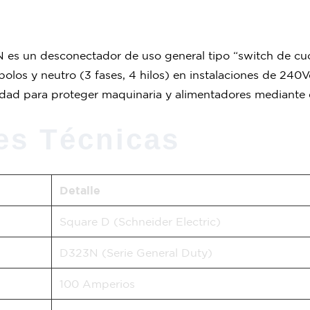
 es un desconectador de uso general tipo “switch de cu
polos y neutro (3 fases, 4 hilos) en instalaciones de 240V
dad para proteger maquinaria y alimentadores mediante e
es Técnicas
Detalle
Square D (Schneider Electric)
D323N (Serie General Duty)
100 Amperios