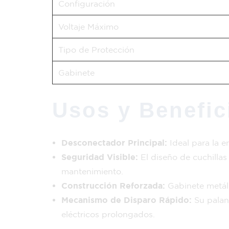
Configuración
Voltaje Máximo
Tipo de Protección
Gabinete
Usos y Benefic
Desconectador Principal:
Ideal para la e
Seguridad Visible:
El diseño de cuchillas 
mantenimiento.
Construcción Reforzada:
Gabinete metáli
Mecanismo de Disparo Rápido:
Su palanc
eléctricos prolongados.