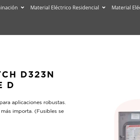
minación
Material Eléctrico Residencial
Material Elé
TCH D323N
E D
ara aplicaciones robustas.
más importa. (Fusibles se