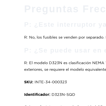
Preguntas Fre
P: ¿Este interruptor y
R: No, los fusibles se venden por separado.
P: ¿Se puede usar en 
R: El modelo D323N es clasificación NEMA 1, 
exteriores, se requiere el modelo equivale
SKU:
INTE-34-000323
Identificador:
D323N-SQD