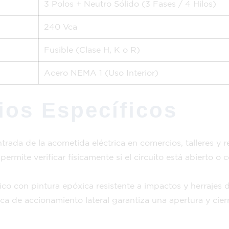
3 Polos + Neutro Sólido (3 Fases / 4 Hilos)
240 Vca
Fusible (Clase H, K o R)
Acero NEMA 1 (Uso Interior)
ios Específicos
ntrada de la acometida eléctrica en comercios, talleres y 
permite verificar físicamente si el circuito está abierto 
co con pintura epóxica resistente a impactos y herrajes 
a de accionamiento lateral garantiza una apertura y cierr