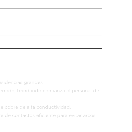
residencias grandes.
o cerrado, brindando confianza al personal de
de cobre de alta conductividad.
e de contactos eficiente para evitar arcos