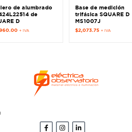
lero de alumbrado
Base de medición
24L22514 de
trifásica SQUARE D
UARE D
MS1007J
,960.00
$
2,073.75
+ IVA
+ IVA
l