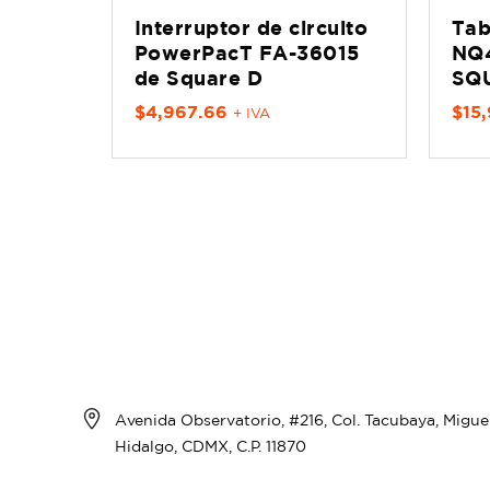
Interruptor de circuito
Tab
PowerPacT FA-36015
NQ4
de Square D
SQ
$
4,967.66
$
15
+ IVA
Avenida Observatorio, #216, Col. Tacubaya, Migue
Hidalgo, CDMX, C.P. 11870