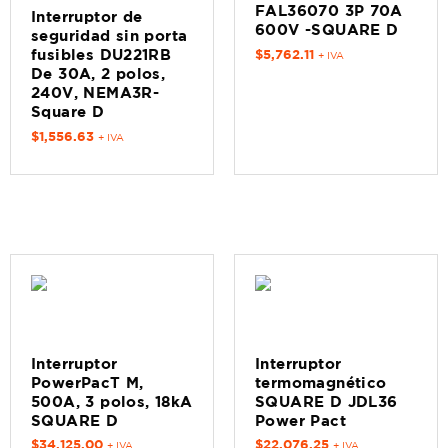
FAL36070 3P 70A
Interruptor de
600V -SQUARE D
seguridad sin porta
$
5,762.11
fusibles DU221RB
+ IVA
De 30A, 2 polos,
240V, NEMA3R-
Square D
$
1,556.63
+ IVA
Interruptor
Interruptor
PowerPacT M,
termomagnético
500A, 3 polos, 18kA
SQUARE D JDL36
SQUARE D
Power Pact
$
34,125.00
$
22,076.25
+ IVA
+ IVA