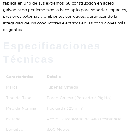
fábrica en uno de sus extremos. Su construcción en acero
galvanizado por inmersión lo hace apto para soportar impactos,
presiones externas y ambientes corrosivos, garantizando la
integridad de los conductores eléctricos en las condiciones más
exigentes.
Especificaciones
Técnicas
Característica
Detalle
Marca
Tuberías Omega
Tipo de Tubo
Pared Gruesa (Roscado / Rígido)
Medida Nominal
1 pulgada (25 mm)
Material
Acero Galvanizado de Alta Resistencia
Longitud
3.00 Metros