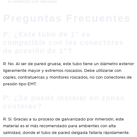
la oxidación por décadas.
Preguntas Frecuentes
P: ¿Este tubo de 1″ es
compatible con los conectores
de presión de 1″?
R: No. Al ser de pared gruesa, este tubo tiene un diámetro exterior
ligeramente mayor y extremos roscados. Debe utilizarse con
coples, contratuercas y monitores roscados, no con conectores de
presión tipo EMT.
P: ¿Se puede instalar en zonas
costeras?
R: Sí. Gracias a su proceso de galvanizado por inmersión, este
material es el más recomendado para ambientes con alta
salinidad, donde el tubo de pared delgada fallaría rápidamente.