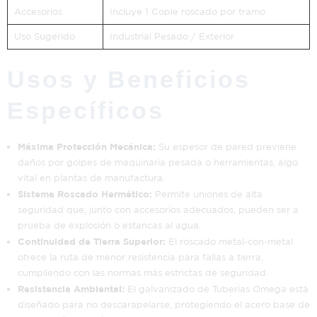
Accesorios
Incluye 1 Cople roscado por tramo
Uso Sugerido
Industrial Pesado / Exterior
Usos y Beneficios
Específicos
Máxima Protección Mecánica:
Su espesor de pared previene
daños por golpes de maquinaria pesada o herramientas, algo
vital en plantas de manufactura.
Sistema Roscado Hermético:
Permite uniones de alta
seguridad que, junto con accesorios adecuados, pueden ser a
prueba de explosión o estancas al agua.
Continuidad de Tierra Superior:
El roscado metal-con-metal
ofrece la ruta de menor resistencia para fallas a tierra,
cumpliendo con las normas más estrictas de seguridad.
Resistencia Ambiental:
El galvanizado de Tuberías Omega está
diseñado para no descarapelarse, protegiendo el acero base de