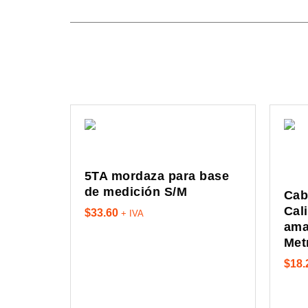
5TA mordaza para base
de medición S/M
Cab
Cal
$
33.60
+ IVA
ama
Met
$
18.