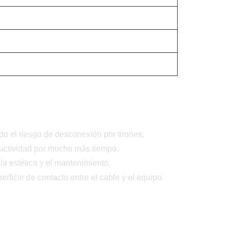
ndo el riesgo de desconexión por tirones.
ductividad por mucho más tiempo.
 la estética y el mantenimiento.
ficie de contacto entre el cable y el equipo.