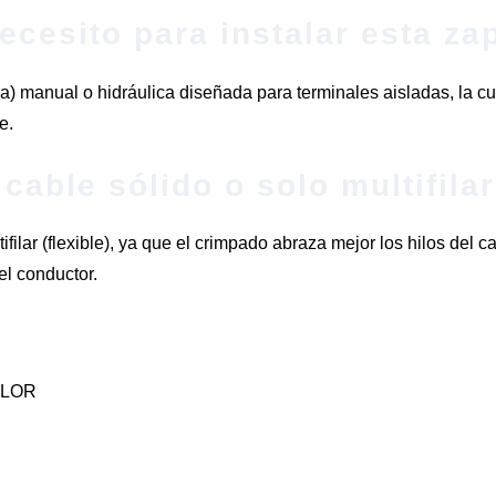
ecesito para instalar esta za
 manual o hidráulica diseñada para terminales aisladas, la cua
e.
cable sólido o solo multifila
ilar (flexible), ya que el crimpado abraza mejor los hilos del c
l conductor.
OLOR