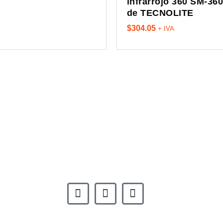
infrarrojo 360 SM-36
de TECNOLITE
$
304.05
+ IVA