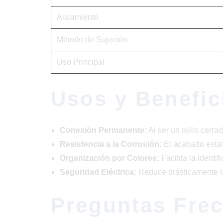
Aislamiento
Método de Sujeción
Uso Principal
Usos y Benefic
Conexión Permanente:
Al ser un ojillo cerra
Resistencia a la Corrosión:
El acabado estañ
Organización por Colores:
Facilita la identi
Seguridad Eléctrica:
Reduce drásticamente la 
Preguntas Fre