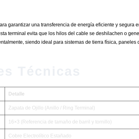
ara garantizar una transferencia de energía eficiente y segura e
esta terminal evita que los hilos del cable se deshilachen o gene
almente, siendo ideal para sistemas de tierra física, paneles 
es Técnicas
Detalle
Zapata de Ojillo (Anillo / Ring Terminal)
16×3 (Referencia de tamaño de barril y tornillo)
Cobre Electrolítico Estañado