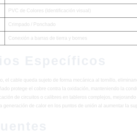
PVC de Colores (Identificación visual)
Crimpado / Ponchado
Conexión a barras de tierra y bornes
ios Específicos
do, el cable queda sujeto de forma mecánica al tornillo, elimina
ado protege el cobre contra la oxidación, manteniendo la con
ficación de circuitos o calibres en tableros complejos, mejorando
generación de calor en los puntos de unión al aumentar la super
cuentes