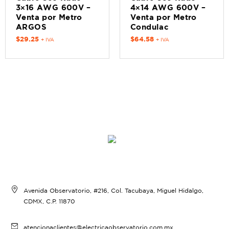
3×16 AWG 600V –
4×14 AWG 600V –
Venta por Metro
Venta por Metro
ARGOS
Condulac
$
29.25
$
64.58
+ IVA
+ IVA
Avenida Observatorio, #216, Col. Tacubaya, Miguel Hidalgo,
CDMX, C.P. 11870
atencionaclientes@electricaobservatorio.com.mx