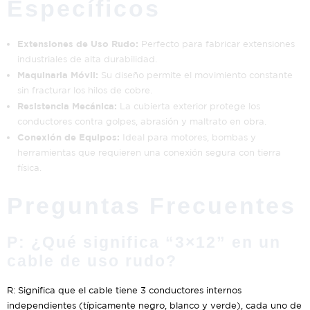
Específicos
Extensiones de Uso Rudo:
Perfecto para fabricar extensiones
industriales de alta durabilidad.
Maquinaria Móvil:
Su diseño permite el movimiento constante
sin fracturar los hilos de cobre.
Resistencia Mecánica:
La cubierta exterior protege los
conductores contra golpes, abrasión y maltrato en obra.
Conexión de Equipos:
Ideal para motores, bombas y
herramientas que requieren una conexión segura con tierra
física.
Preguntas Frecuentes
P: ¿Qué significa “3×12” en un
cable de uso rudo?
R: Significa que el cable tiene 3 conductores internos
independientes (típicamente negro, blanco y verde), cada uno de