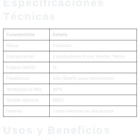
Especificaciones
Técnicas
Característica
Detalle
Marca
Condulac
Configuración
3 conductores (Fase, Neutro, Tierra)
Calibre (AWG)
12
Flexibilidad
Alta (Diseño para movimiento)
Temperatura Máx.
60°C
Tensión Nominal
600V
Material
Cobre nacional de alta pureza
Usos y Beneficios