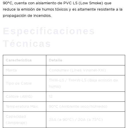
90°C, cuenta con aislamiento de PVC LS (Low Smoke) que
reduce la emisión de humos tóxicos y es altamente resistente a la
propagación de incendios.
Especificaciones
Técnicas
Característica
Detalle
Marca
Condumex (Línea Vinanel-XXI)
THW-LS / THHW-LS (Baja emisión de
Tipo de Cable
humo)
Calibre (AWG)
12
Temperatura Máx.
90°C (Ambiente seco/húmedo)
Capacidad
25A (a 90°C) / 20A (a 75°C)
(Amperaje)