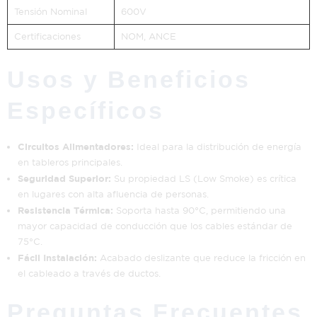
Tensión Nominal
600V
Certificaciones
NOM, ANCE
Usos y Beneficios
Específicos
Circuitos Alimentadores:
Ideal para la distribución de energía
en tableros principales.
Seguridad Superior:
Su propiedad LS (Low Smoke) es crítica
en lugares con alta afluencia de personas.
Resistencia Térmica:
Soporta hasta 90°C, permitiendo una
mayor capacidad de conducción que los cables estándar de
75°C.
Fácil Instalación:
Acabado deslizante que reduce la fricción en
el cableado a través de ductos.
Preguntas Frecuentes