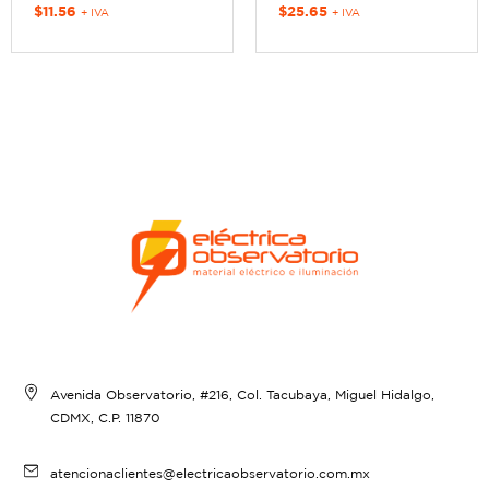
$
11.56
$
25.65
+ IVA
+ IVA
Avenida Observatorio, #216, Col. Tacubaya, Miguel Hidalgo,
CDMX, C.P. 11870
atencionaclientes@electricaobservatorio.com.mx