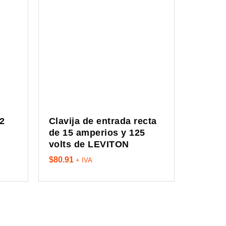
2
Clavija de entrada recta
de 15 amperios y 125
volts de LEVITON
$
80.91
+ IVA