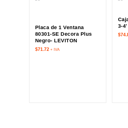
Caj
3-4
Placa de 1 Ventana
80301-SE Decora Plus
$
74.
Negro- LEVITON
$
71.72
+ IVA