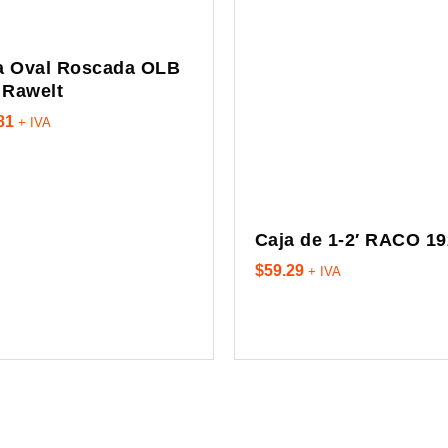
a Oval Roscada OLB
′ Rawelt
81
+ IVA
Caja de 1-2′ RACO 19
$
59.29
+ IVA