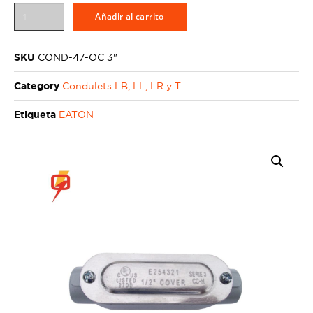
Añadir al carrito
SKU
COND-47-OC 3"
Category
Condulets LB, LL, LR y T
Etiqueta
EATON