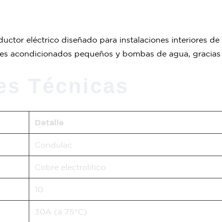
uctor eléctrico diseñado para instalaciones interiores de
aires acondicionados pequeños y bombas de agua, gracias a
es Técnicas
Detalle
Condulac
Cobre electrolítico
10
30A (a 75°C)