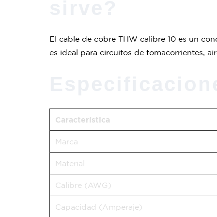
sirve?
El cable de cobre THW calibre 10 es un cond
es ideal para circuitos de tomacorrientes, 
Especificacion
Característica
Marca
Material
Calibre (AWG)
Capacidad (Amperaje)