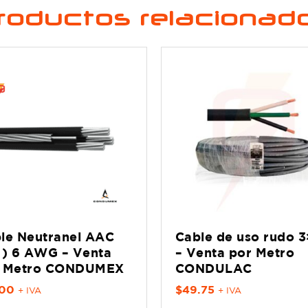
roductos relacionad
le Neutranel AAC
Cable de uso rudo 3
1) 6 AWG – Venta
– Venta por Metro
r Metro CONDUMEX
CONDULAC
.00
$
49.75
+ IVA
+ IVA