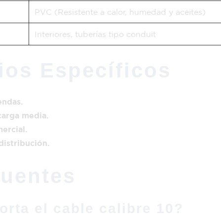
PVC (Resistente a calor, humedad y aceites)
Interiores, tuberías tipo conduit
ios Específicos
endas.
carga media.
ercial.
distribución.
cuentes
rta el cable calibre 10?