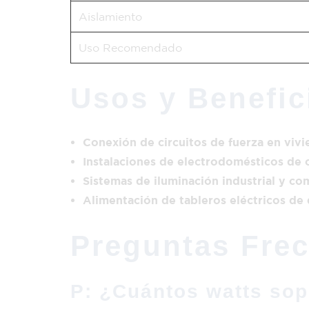
Aislamiento
Uso Recomendado
Usos y Benefic
Conexión de circuitos de fuerza en vivi
Instalaciones de electrodomésticos de 
Sistemas de iluminación industrial y com
Alimentación de tableros eléctricos de 
Preguntas Fre
P: ¿Cuántos watts sopo