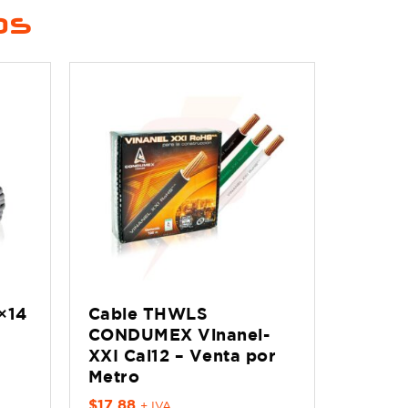
os
×14
Cable THWLS
CONDUMEX Vinanel-
XXI Cal12 – Venta por
Metro
$
17.88
+ IVA