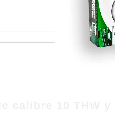
le calibre 10 THW y