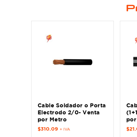
P
Cable Soldador o Porta
Cab
Electrodo 2/0- Venta
(1+
por Metro
po
$
310.09
$
21
+ IVA